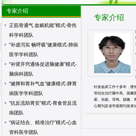
专家介绍
专家介绍
正筋骨通气 血赋机能”模式-骨伤
科学科团队
“补虚泻实 畅呼吸”健康模式-肺病
医学学科团队
“补肾开窍通络促进脑健康”模式-
脑病科团队
“健脾和胃补气血”健康模式-脾胃
针灸临床工作十多年，擅
病医学学科团队
等结合治疗脑中风、面瘫
晕、失眠、耳鸣、咳嗽、
“抗反流助胃安”模式-胃食管反流
心期刊及省市级期刊发表
病团队
“病证结合、精准治疗”模式-心血
管科医学团队