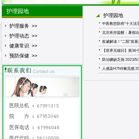
护理园地
护理园地
中医教您防癌“十大法宝
护理服务
>>
北京疾控提醒：暑假
护理动态
>>
权威解读！“二阳”发展
健康常识
>>
【世界无烟日】第36个
预防保健
>>
防治碘缺乏病
2023/5/
人感染H7N9禽流感
20